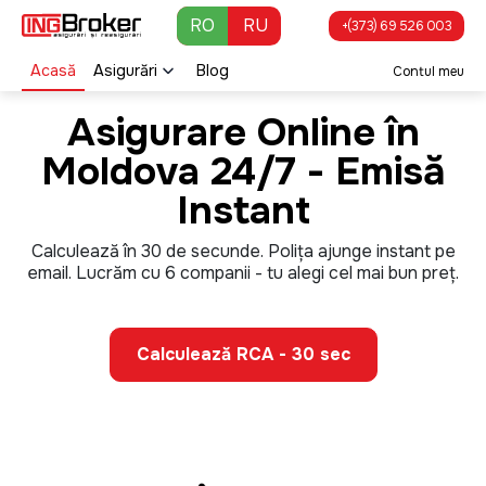
Skip to main content
RO
RU
+(373) 69 526 003
Acasă
Asigurări
Blog
Contul meu
Asigurare Online în
Moldova 24/7 - Emisă
Instant
Calculează în 30 de secunde. Polița ajunge instant pe
email. Lucrăm cu 6 companii - tu alegi cel mai bun preț.
Calculează RCA - 30 sec
Image