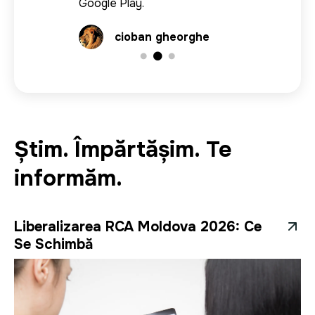
рекомендую!
Google Play.
Alex Drambulco
cioban gheorghe
Știm. Împărtășim. Te
informăm.
Liberalizarea RCA Moldova 2026: Ce
Se Schimbă