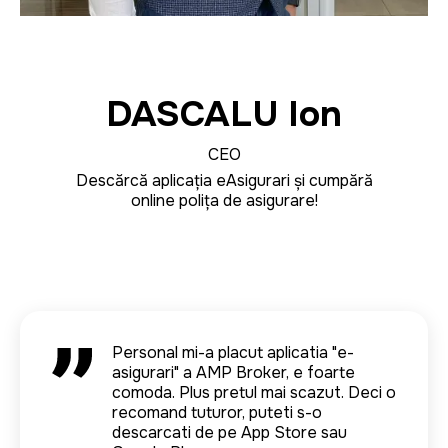
DASCALU Ion
CEO
Descărcă aplicația eAsigurari și cumpără
online polița de asigurare!
Страхую здесь машину много лет.
Personal mi-a placut aplicatia "e-
Mi-a placut ca nu am pierdut mult timp
Обязаловка, каско, гринкарты. я
asigurari" a AMP Broker, e foarte
la voi. Urasc cind sunt tinuta cu orele
люблю все делать удаленно. а у ING
comoda. Plus pretul mai scazut. Deci o
si pierd din timpul atit de pretios.
брокера свое приложение, все
recomand tuturor, puteti s-o
заказываю через него. удобно.
descarcati de pe App Store sau
Carolina Roman