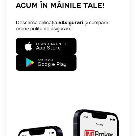
ACUM ÎN MÂINILE TALE!
Descărcă aplicația
eAsigurari
și cumpără
online polița de asigurare!
DOWNLOAD ON THE
App Store
GET IT ON
Google Play
Image