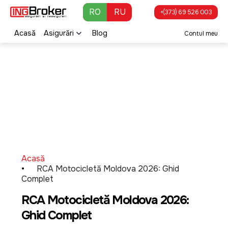
Skip to main content
RO
RU
+(373) 69 526 003
Acasă
Asigurări
Blog
Contul meu
Acasă
Breadcrumb
RCA Motocicletă Moldova 2026: Ghid
Complet
RCA Motocicletă Moldova 2026:
Ghid Complet